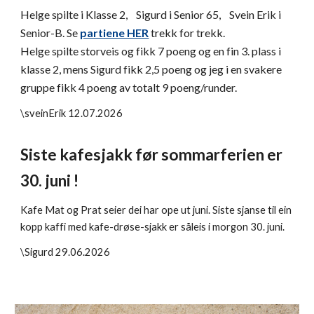
Helge spilte i Klasse 2, Sigurd i Senior 65, Svein Erik i
Senior-B. Se
partiene HER
trekk for trekk.
Helge spilte storveis og fikk 7 poeng og en fin 3. plass i
klasse 2, mens Sigurd fikk 2,5 poeng og jeg i en svakere
gruppe fikk 4 poeng av totalt 9 poeng/runder.
\
sveinErik
12
.0
7
.2026
Siste kafesjakk før sommarferien er
30. juni !
Kafe Mat og Prat seier dei har ope ut juni. Siste sjanse til ein
kopp kaffi med kafe-drøse-sjakk er såleis i morgon 30. juni.
\Sigurd 29.06.2026