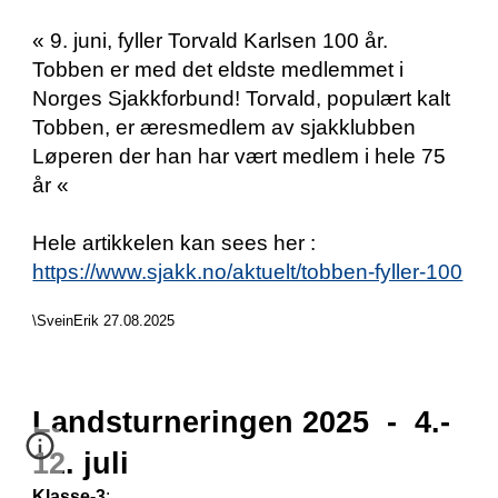
« 9. juni, fyller Torvald Karlsen 100 år.
Tobben er med det eldste medlemmet i
Norges Sjakkforbund! Torvald, populært kalt
Tobben, er æresmedlem av sjakklubben
Løperen der han har vært medlem i hele 75
år «
Hele artikkelen kan sees her :
https://www.sjakk.no/aktuelt/tobben-fyller-100
\SveinErik 27.08.2025
Landsturneringen 2025 - 4.-
12. juli
Klasse-3
: