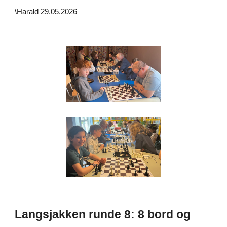
\
Harald
2
9
.05.202
6
Langsjakken runde 8: 8 bord og