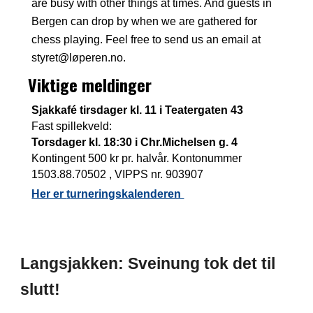
are busy with other things at times. And guests in
Bergen can drop by when we are gathered for
chess playing. Feel free to send us an email at
styret@løperen.no.
Viktige meldinger
Sjakkafé tirsdager kl. 11 i Teatergaten 43
Fast spillekveld:
Torsdager kl. 18:30 i Chr.Michelsen g. 4
Kontingent 500 kr pr. halvår. Kontonummer
1503.88.70502 , VIPPS nr. 903907
Her er
t
urneringskalenderen
Langsjakken: Sveinung tok det til
slutt!