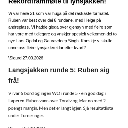
Rekordframmøte til lynsjakken
!
Vi var heile 21 som var huga på det raskaste formatet.
Ruben var best over dei 8 rundane, med Helge på
andreplass. Vi hadde gleda over gjensyn med fleire som
har vore med tidlegare og ynskjer spesielt velkomen dei to
nye Lars Opdal og Gauravdeep Singh. Kanskje vi skulle
unne oss fleire lynsjakkveldar etter kvart?
\Sigurd 27.03.2026
Langsjakken runde 5: Ruben sig
frå!
Vi var 6 bord og ingen WO i runde 5 - ein god dag i
Løperen. Ruben vann over Toralv og leiar no med 2
poengs margin. Men det er langt igjen. Sjå resultatlista
under Turneringer.