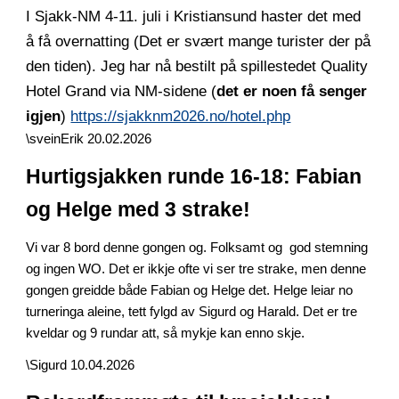
I Sjakk-NM 4-11. juli i Kristiansund haster det med
å få overnatting (Det er svært mange turister der på
den tiden). Jeg har nå bestilt på spillestedet Quality
Hotel Grand via NM-sidene (
det er noen få senger
igjen
)
https://sjakknm2026.no/hotel.php
\sveinErik 20.02.2026
Hurtigsjakken runde 16-18: Fabian
og Helge med 3 strake!
Vi var 8 bord denne gongen og. Folksamt og god stemning
og ingen WO. Det er ikkje ofte vi ser tre strake, men denne
gongen greidde både Fabian og Helge det. Helge leiar no
turneringa aleine, tett fylgd av Sigurd og Harald. Det er tre
kveldar og 9 rundar att, så mykje kan enno skje.
\Sigurd 10.04.2026