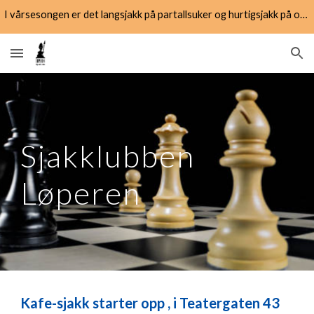
I vårsesongen er det langsjakk på partallsuker og hurtigsjakk på oddetalsuker
Skip to main content
Skip to navigation
Sjakklubben
Løperen
Kafe-sjakk starter opp , i Teatergaten 43