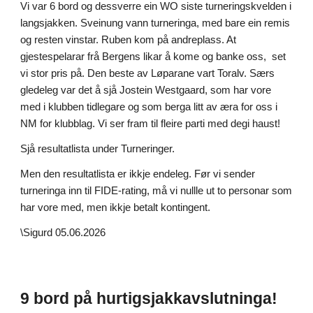
Vi var 6 bord og dessverre ein WO siste turneringskvelden i
langsjakken. Sveinung vann turneringa, med bare ein remis
og resten vinstar. Ruben kom på andreplass. At
gjestespelarar frå Bergens likar å kome og banke oss, set
vi stor pris på. Den beste av Løparane vart Toralv. Særs
gledeleg var det å sjå Jostein Westgaard, som har vore
med i klubben tidlegare og som berga litt av æra for oss i
NM for klubblag. Vi ser fram til fleire parti med degi haust!
Sjå resultatlista under Turneringer.
Men den resultatlista er ikkje endeleg. Før vi sender
turneringa inn til FIDE-rating, må vi nullle ut to personar som
har vore med, men ikkje betalt kontingent.
\Sigurd 05.06.2026
9 bord på hurtigsjakkavslutninga!