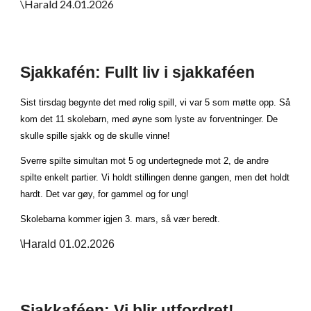
\Harald 24.01.2026
Sjakkafén: Fullt liv i sjakkaféen
Sist tirsdag begynte det med rolig spill, vi var 5 som møtte opp. Så
kom det 11 skolebarn, med øyne som lyste av forventninger. De
skulle spille sjakk og de skulle vinne!
Sverre spilte simultan mot 5 og undertegnede mot 2, de andre
spilte enkelt partier. Vi holdt stillingen denne gangen, men det holdt
hardt. Det var gøy, for gammel og for ung!
Skolebarna kommer igjen 3. mars, så vær beredt.
\Harald 01.02.2026
Sjakkaféen: Vi blir utfordret!