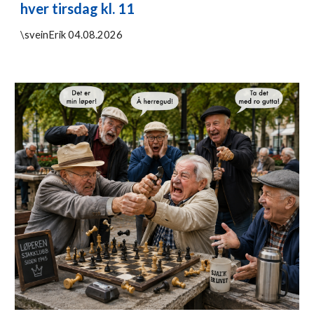
hver tirsdag kl. 11
\sveinErik
04
.0
8
.2026