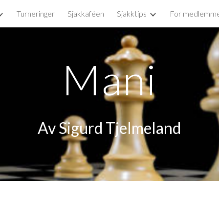
Turneringer
Sjakkaféen
Sjakktips
For medlemm
ip to main content
Skip to navigat
Mani
Av Sigurd Tjelmeland