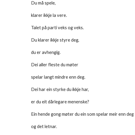
Du må spele,
klarer ikkje la vere.
Talet på parti veks og veks.
Du klarer ikkje styre deg,
du er avhengig.
Dei aller fleste du møter
spelar langt mindre enn deg.
Dei har ein styrke du ikkje har,
er du eit dårlegare menenske?
Ein hende gong møter du ein som spelar meir enn deg
og det letnar.